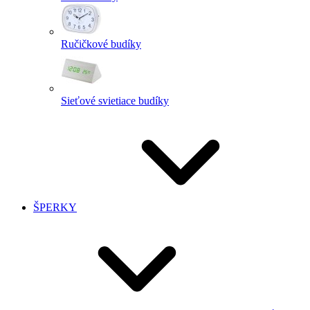
Ručičkové budíky
Sieťové svietiace budíky
ŠPERKY