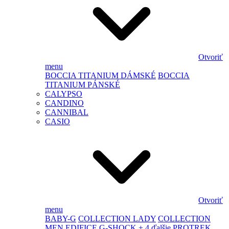
Otvoriť
menu
BOCCIA TITANIUM DÁMSKÉ
BOCCIA
TITANIUM PÁNSKÉ
CALYPSO
CANDINO
CANNIBAL
CASIO
Otvoriť
menu
BABY-G
COLLECTION LADY
COLLECTION
MEN
EDIFICE
G-SHOCK
+ 4 ďalšie
PROTREK