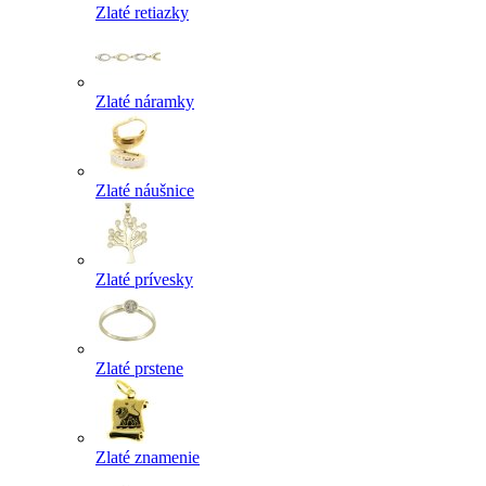
Zlaté retiazky
Zlaté náramky
Zlaté náušnice
Zlaté prívesky
Zlaté prstene
Zlaté znamenie