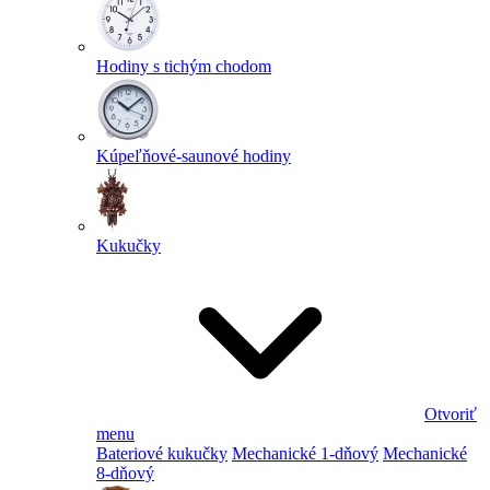
Hodiny s tichým chodom
Kúpeľňové-saunové hodiny
Kukučky
Otvoriť
menu
Bateriové kukučky
Mechanické 1-dňový
Mechanické
8-dňový