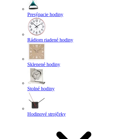
Presýpacie hodiny
Rádiom riadené hodiny
Sklenené hodiny
Stolné hodiny
Hodinové strojčeky