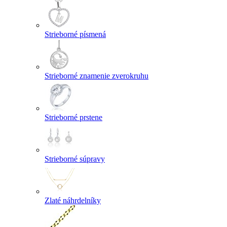
Strieborné písmená
Strieborné znamenie zverokruhu
Strieborné prstene
Strieborné súpravy
Zlaté náhrdelníky