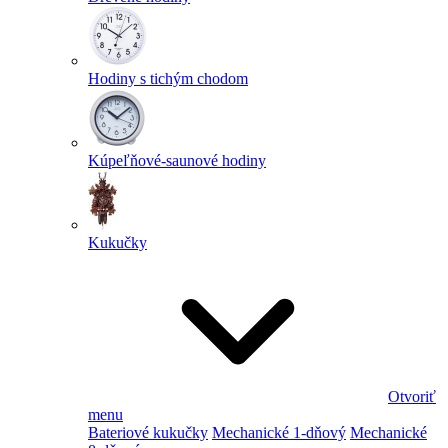
Hodiny s tichým chodom
Kúpeľňové-saunové hodiny
Kukučky
Otvoriť
menu
Bateriové kukučky
Mechanické 1-dňový
Mechanické