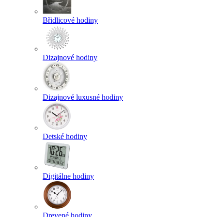
Břidlicové hodiny
Dizajnové hodiny
Dizajnové luxusné hodiny
Detské hodiny
Digitálne hodiny
Drevené hodiny