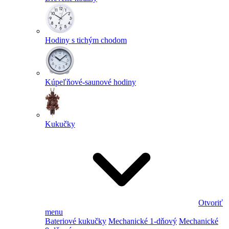
Hodiny s tichým chodom
Kúpeľňové-saunové hodiny
Kukučky
Otvoriť
menu
Bateriové kukučky
Mechanické 1-dňový
Mechanické