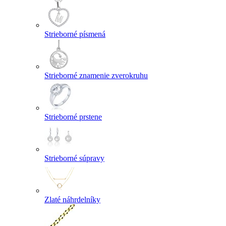
Strieborné písmená
Strieborné znamenie zverokruhu
Strieborné prstene
Strieborné súpravy
Zlaté náhrdelníky