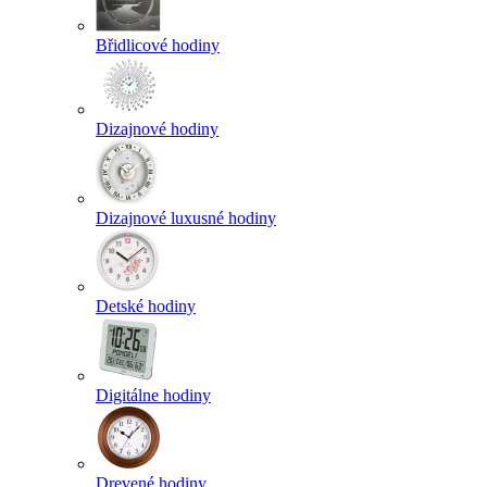
Břidlicové hodiny
Dizajnové hodiny
Dizajnové luxusné hodiny
Detské hodiny
Digitálne hodiny
Drevené hodiny