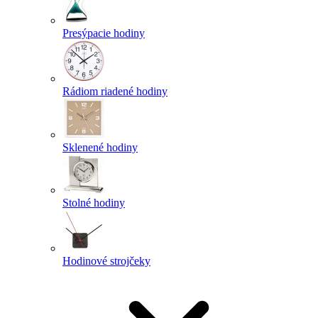
Presýpacie hodiny
Rádiom riadené hodiny
Sklenené hodiny
Stolné hodiny
Hodinové strojčeky