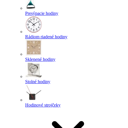
Presýpacie hodiny
Rádiom riadené hodiny
Sklenené hodiny
Stolné hodiny
Hodinové strojčeky