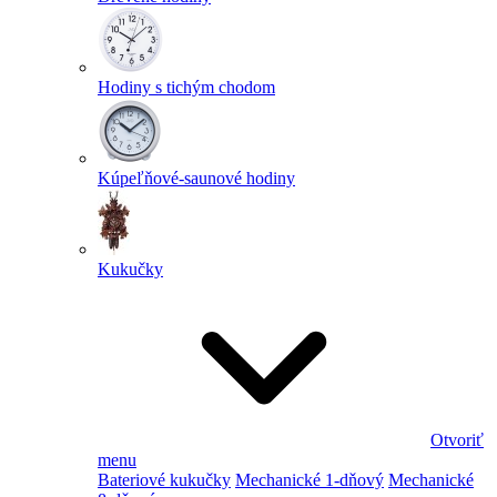
Hodiny s tichým chodom
Kúpeľňové-saunové hodiny
Kukučky
Otvoriť
menu
Bateriové kukučky
Mechanické 1-dňový
Mechanické