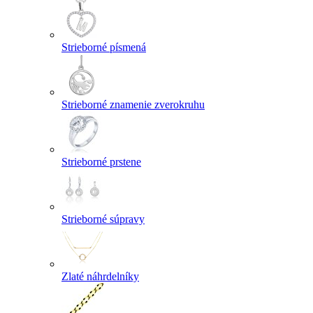
Strieborné písmená
Strieborné znamenie zverokruhu
Strieborné prstene
Strieborné súpravy
Zlaté náhrdelníky