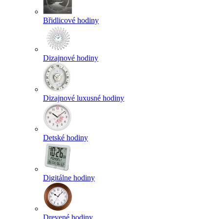
Břidlicové hodiny
Dizajnové hodiny
Dizajnové luxusné hodiny
Detské hodiny
Digitálne hodiny
Drevené hodiny