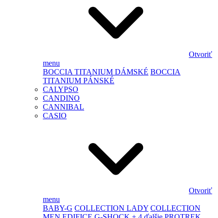
Otvoriť
menu
BOCCIA TITANIUM DÁMSKÉ
BOCCIA
TITANIUM PÁNSKÉ
CALYPSO
CANDINO
CANNIBAL
CASIO
Otvoriť
menu
BABY-G
COLLECTION LADY
COLLECTION
MEN
EDIFICE
G-SHOCK
+ 4 ďalšie
PROTREK