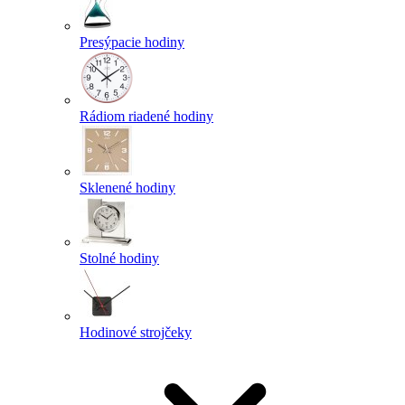
Presýpacie hodiny
Rádiom riadené hodiny
Sklenené hodiny
Stolné hodiny
Hodinové strojčeky