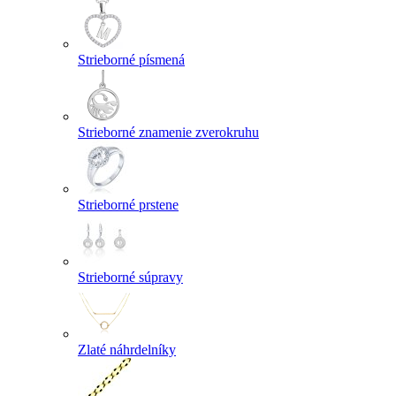
Strieborné písmená
Strieborné znamenie zverokruhu
Strieborné prstene
Strieborné súpravy
Zlaté náhrdelníky