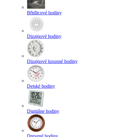
Břidlicové hodiny
Dizajnové hodiny
Dizajnové luxusné hodiny
Detské hodiny
Digitálne hodiny
Drevené hodiny