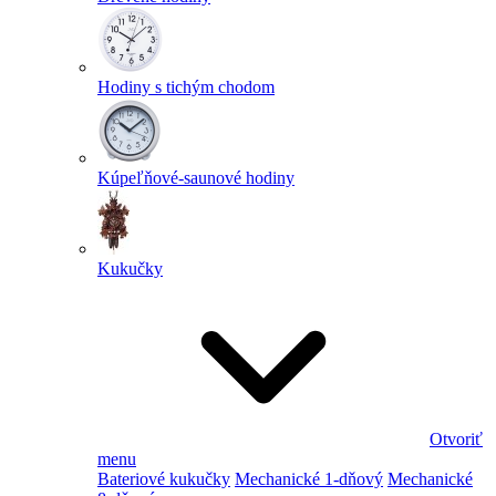
Hodiny s tichým chodom
Kúpeľňové-saunové hodiny
Kukučky
Otvoriť
menu
Bateriové kukučky
Mechanické 1-dňový
Mechanické