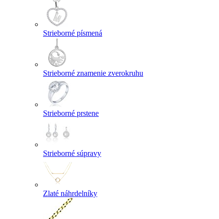
Strieborné písmená
Strieborné znamenie zverokruhu
Strieborné prstene
Strieborné súpravy
Zlaté náhrdelníky