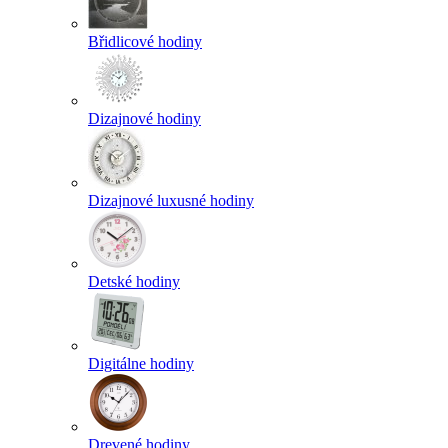
Břidlicové hodiny
Dizajnové hodiny
Dizajnové luxusné hodiny
Detské hodiny
Digitálne hodiny
Drevené hodiny