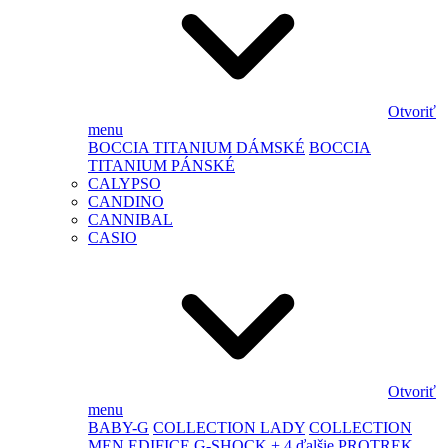
Otvoriť
menu
BOCCIA TITANIUM DÁMSKÉ
BOCCIA
TITANIUM PÁNSKÉ
CALYPSO
CANDINO
CANNIBAL
CASIO
Otvoriť
menu
BABY-G
COLLECTION LADY
COLLECTION
MEN
EDIFICE
G-SHOCK
+ 4 ďalšie
PROTREK