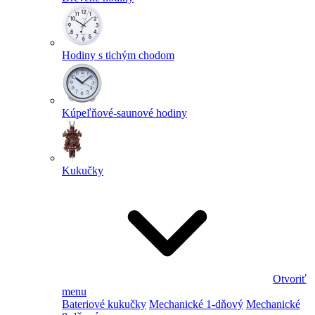
Hodiny s tichým chodom
Kúpeľňové-saunové hodiny
Kukučky
Otvoriť
menu
Bateriové kukučky
Mechanické 1-dňový
Mechanické