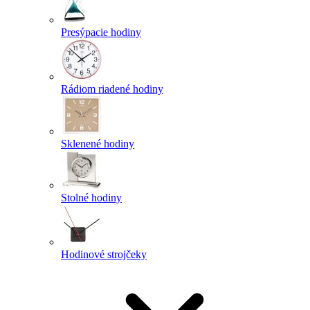
Presýpacie hodiny
Rádiom riadené hodiny
Sklenené hodiny
Stolné hodiny
Hodinové strojčeky