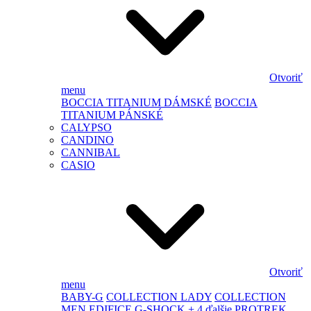
Otvoriť
menu
BOCCIA TITANIUM DÁMSKÉ
BOCCIA
TITANIUM PÁNSKÉ
CALYPSO
CANDINO
CANNIBAL
CASIO
Otvoriť
menu
BABY-G
COLLECTION LADY
COLLECTION
MEN
EDIFICE
G-SHOCK
+ 4 ďalšie
PROTREK