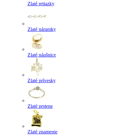
Zlaté retiazky
Zlaté náramky
Zlaté náušnice
Zlaté prívesky
Zlaté prstene
Zlaté znamenie