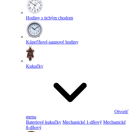
Hodiny s tichým chodom
Kúpeľňové-saunové hodiny
Kukučky
Otvoriť
menu
Bateriové kukučky
Mechanické 1-dňový
Mechanické
8-dňový