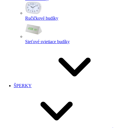
Ručičkové budíky
Sieťové svietiace budíky
ŠPERKY