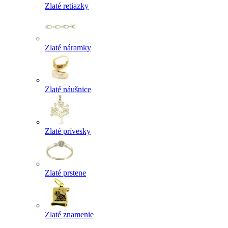
Zlaté retiazky
Zlaté náramky
Zlaté náušnice
Zlaté prívesky
Zlaté prstene
Zlaté znamenie