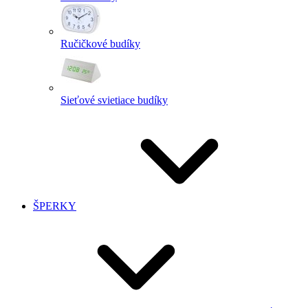
Ručičkové budíky
Sieťové svietiace budíky
ŠPERKY