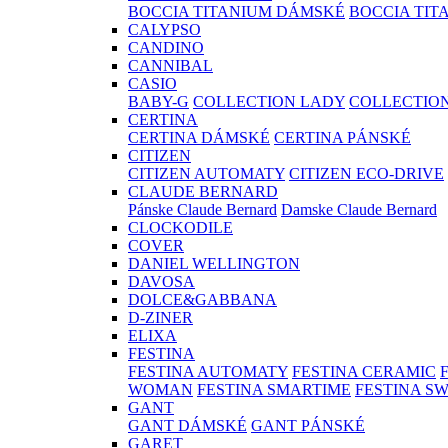
BOCCIA TITANIUM DÁMSKÉ
BOCCIA TIT
CALYPSO
CANDINO
CANNIBAL
CASIO
BABY-G
COLLECTION LADY
COLLECTIO
CERTINA
CERTINA DÁMSKÉ
CERTINA PÁNSKÉ
CITIZEN
CITIZEN AUTOMATY
CITIZEN ECO-DRIVE
CLAUDE BERNARD
Pánske Claude Bernard
Damske Claude Bernard
CLOCKODILE
COVER
DANIEL WELLINGTON
DAVOSA
DOLCE&GABBANA
D-ZINER
ELIXA
FESTINA
FESTINA AUTOMATY
FESTINA CERAMIC
WOMAN
FESTINA SMARTIME
FESTINA S
GANT
GANT DÁMSKÉ
GANT PÁNSKÉ
GARET