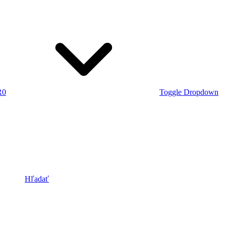
R
0
Toggle Dropdown
Hľadať