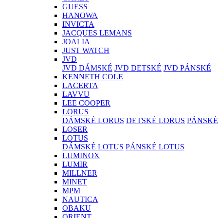
GUESS
HANOWA
INVICTA
JACQUES LEMANS
JOALIA
JUST WATCH
JVD
JVD DÁMSKÉ
JVD DETSKÉ
JVD PÁNSKÉ
KENNETH COLE
LACERTA
LAVVU
LEE COOPER
LORUS
DÁMSKÉ LORUS
DETSKÉ LORUS
PÁNSKÉ
LOSER
LOTUS
DÁMSKÉ LOTUS
PÁNSKÉ LOTUS
LUMINOX
LUMIR
MILLNER
MINET
MPM
NAUTICA
OBAKU
ORIENT