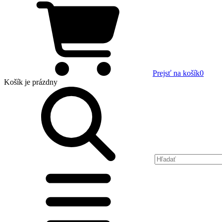
Prejsť na košík
0
Košík
je prázdny