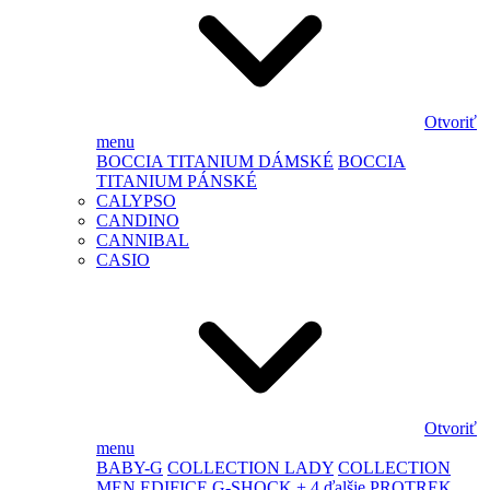
Otvoriť
menu
BOCCIA TITANIUM DÁMSKÉ
BOCCIA
TITANIUM PÁNSKÉ
CALYPSO
CANDINO
CANNIBAL
CASIO
Otvoriť
menu
BABY-G
COLLECTION LADY
COLLECTION
MEN
EDIFICE
G-SHOCK
+ 4 ďalšie
PROTREK