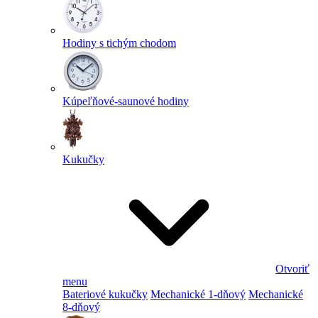
Hodiny s tichým chodom
Kúpeľňové-saunové hodiny
Kukučky
Otvoriť
menu
Bateriové kukučky
Mechanické 1-dňový
Mechanické
8-dňový