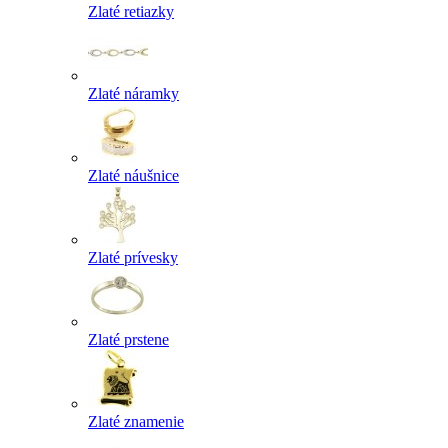
Zlaté retiazky
Zlaté náramky
Zlaté náušnice
Zlaté prívesky
Zlaté prstene
Zlaté znamenie