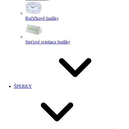
Ručičkové budíky
Sieťové svietiace budíky
ŠPERKY