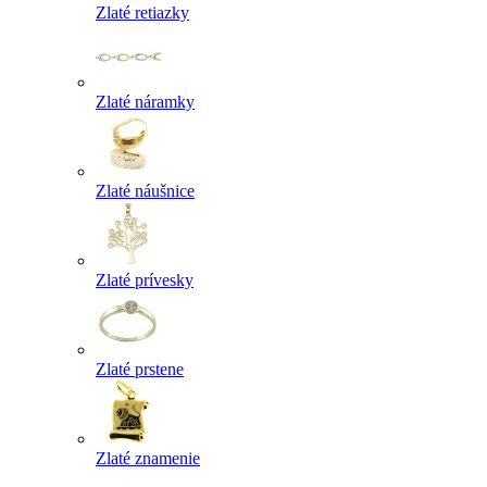
Zlaté retiazky
Zlaté náramky
Zlaté náušnice
Zlaté prívesky
Zlaté prstene
Zlaté znamenie