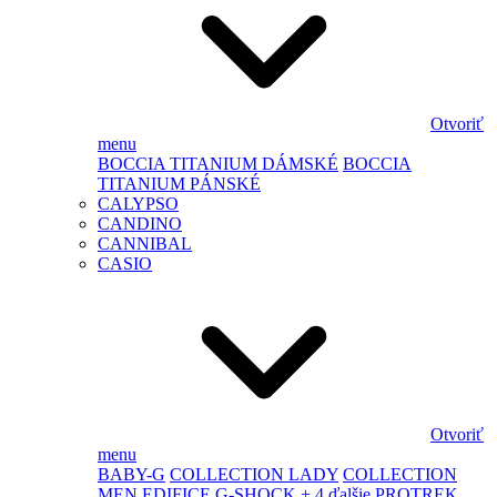
Otvoriť
menu
BOCCIA TITANIUM DÁMSKÉ
BOCCIA
TITANIUM PÁNSKÉ
CALYPSO
CANDINO
CANNIBAL
CASIO
Otvoriť
menu
BABY-G
COLLECTION LADY
COLLECTION
MEN
EDIFICE
G-SHOCK
+ 4 ďalšie
PROTREK