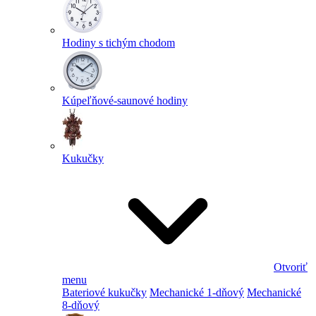
Hodiny s tichým chodom
Kúpeľňové-saunové hodiny
Kukučky
Otvoriť
menu
Bateriové kukučky
Mechanické 1-dňový
Mechanické
8-dňový