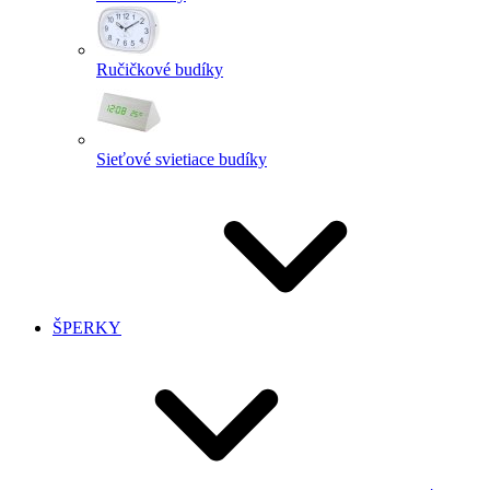
Ručičkové budíky
Sieťové svietiace budíky
ŠPERKY