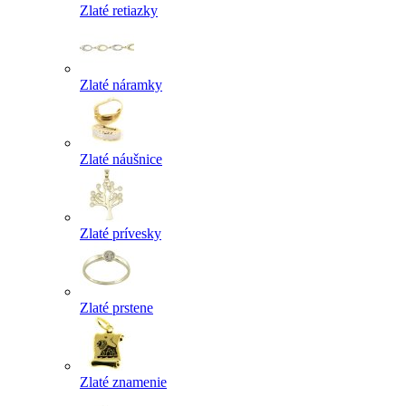
Zlaté retiazky
Zlaté náramky
Zlaté náušnice
Zlaté prívesky
Zlaté prstene
Zlaté znamenie