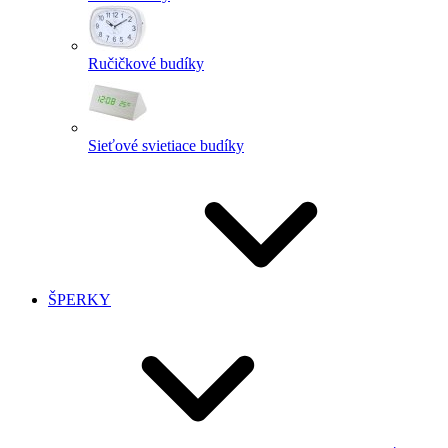
Ručičkové budíky
Sieťové svietiace budíky
ŠPERKY