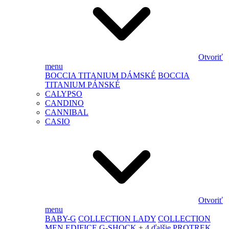
Otvoriť
menu
BOCCIA TITANIUM DÁMSKÉ
BOCCIA
TITANIUM PÁNSKÉ
CALYPSO
CANDINO
CANNIBAL
CASIO
Otvoriť
menu
BABY-G
COLLECTION LADY
COLLECTION
MEN
EDIFICE
G-SHOCK
+ 4 ďalšie
PROTREK