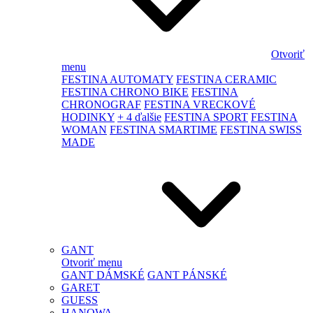
Otvoriť
menu
FESTINA AUTOMATY
FESTINA CERAMIC
FESTINA CHRONO BIKE
FESTINA
CHRONOGRAF
FESTINA VRECKOVÉ
HODINKY
+ 4 ďalšie
FESTINA SPORT
FESTINA
WOMAN
FESTINA SMARTIME
FESTINA SWISS
MADE
GANT
Otvoriť menu
GANT DÁMSKÉ
GANT PÁNSKÉ
GARET
GUESS
HANOWA