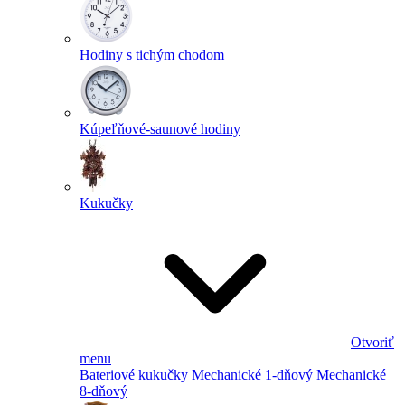
Hodiny s tichým chodom
Kúpeľňové-saunové hodiny
Kukučky
Otvoriť
menu
Bateriové kukučky
Mechanické 1-dňový
Mechanické
8-dňový